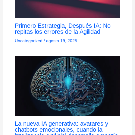
Primero Estrategia, Después IA: No
repitas los errores de la Agilidad
Uncategorized
/
agosto 19, 2025
La nueva IA generativa: avatares y
chatbots emocionales, cuando la