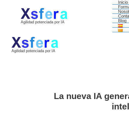
Inicio
Ir
Form
al
Nosot
Conta
contenido
Blog
Agilidad potenciada por IA
Agilidad potenciada por IA
La nueva IA gener
inte