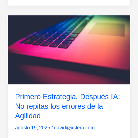
Primero
Estrategia,
Después
IA:
No
repitas
los
errores
de
la
Primero Estrategia, Después IA:
Agilidad
No repitas los errores de la
Agilidad
agosto 19, 2025
/
david@xsfera.com