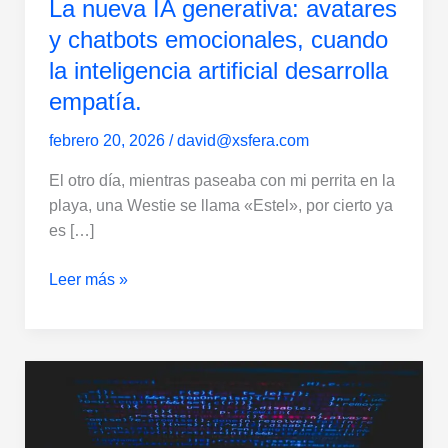
La nueva IA generativa: avatares
inteligencia
artificial
y chatbots emocionales, cuando
desarrolla
la inteligencia artificial desarrolla
empatía.
empatía.
febrero 20, 2026
/
david@xsfera.com
El otro día, mientras paseaba con mi perrita en la
playa, una Westie se llama «Estel», por cierto ya
es […]
Leer más »
Los
sesgos
en
inteligencia