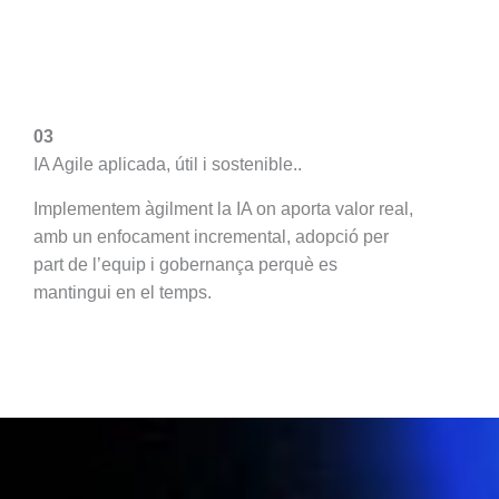
03
IA Agile aplicada, útil i sostenible..
Implementem àgilment la IA on aporta valor real,
amb un enfocament incremental, adopció per
part de l’equip i gobernança perquè es
mantingui en el temps.