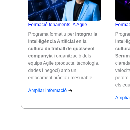
Formació fonaments IA Agile
Formac
Programa formatiu per
integrar la
Progra
Intel·ligència Artificial en la
Intel·l
cultura de treball de qualsevol
cultura
companyia
i organització dels
Scrum
equips Agile (producte, tecnologia,
claredat
dades i negoci) amb un
velocit
enfocament pràctic i mesurable.
perdre e
els eq
Ampliar Informació
Amplia