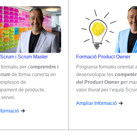
Scrum i Scrum Master
Formació Product Owner
formatiu per c
omprendre i
Programa formatiu orientat 
Scrum
de forma correcta en
desenvolupar les
competèn
omplexos de
del Product Owner p
er max
pament de producte,
valor lliurat per l’equip Scru
 servei.
Ampliar Informació
nformació