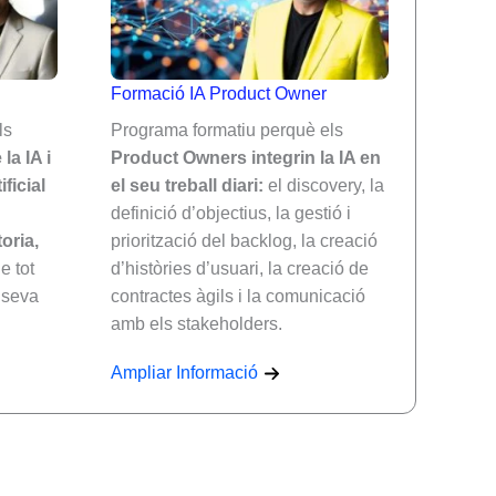
Formació IA Product Owner
ls
Programa formatiu perquè els
la IA i
Product Owners integrin la IA en
ificial
el seu treball diari:
el discovery, la
definició d’objectius, la gestió i
oria,
priorització del backlog, la creació
e tot
d’històries d’usuari, la creació de
a seva
contractes àgils i la comunicació
amb els stakeholders.
Ampliar Informació