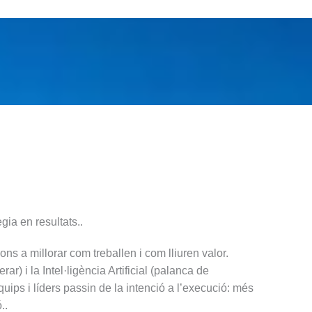
tègia en resultats..
ns a millorar com treballen i com lliuren valor.
ar) i la Intel·ligència Artificial (palanca de
quips i líders passin de la intenció a l’execució: més
..