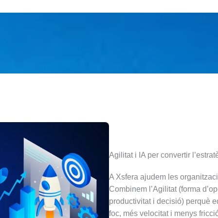
Agilitat i IA per convertir l’estra
A Xsfera ajudem les organitzacio
Combinem l’Agilitat (forma d’oper
productivitat i decisió) perquè e
foc, més velocitat i menys fricció