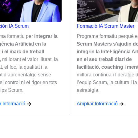
ión IA Scrum
Formació IA Scrum Master
ma formatiu per
integrar la
Programa formatiu perquè e
igència Artificial en la
Scrum Masters s’ajudin de 
 i el marc de treball
integrin la Intel·ligència Art
, millorant el valor lliurat, la
en el seu treball diari de
, el foc, la qualitat i la
facilitació, coaching i ment
at d’aprenentatge sense
millora contínua i lideratge d
l control ni el rigor en tots
l’equip Scrum, la cultura i l
uips Scrum.
estratègia.
r Informació
Ampliar Informació