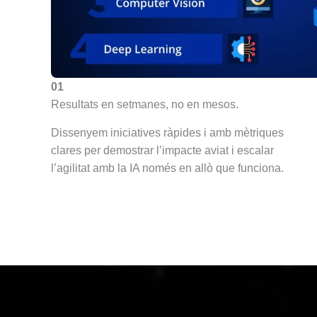
01
Resultats en setmanes, no en mesos.
Dissenyem iniciatives ràpides i amb mètriques
clares per demostrar l’impacte aviat i escalar
l’agilitat amb la IA només en allò que funciona.