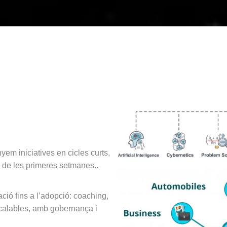
em iniciatives en cicles curts,
s de les primeres setmanes..
ció fins a l’adopció: coaching,
scalables, amb gobernança i