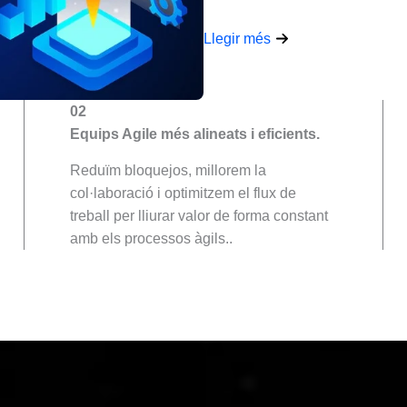
Llegir més
02
Equips Agile més alineats i eficients.
Reduïm bloquejos, millorem la
col·laboració i optimitzem el flux de
treball per lliurar valor de forma constant
amb els processos àgils..