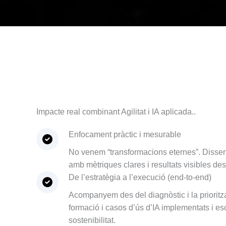
Impacte real combinant Agilitat i IA aplicada..
Enfocament pràctic i mesurable
No venem “transformacions eternes”. Disseny
amb mètriques clares i resultats visibles de
De l’estratègia a l’execució (end-to-end)
Acompanyem des del diagnòstic i la prioritza
formació i casos d’ús d’IA implementats i e
sostenibilitat.