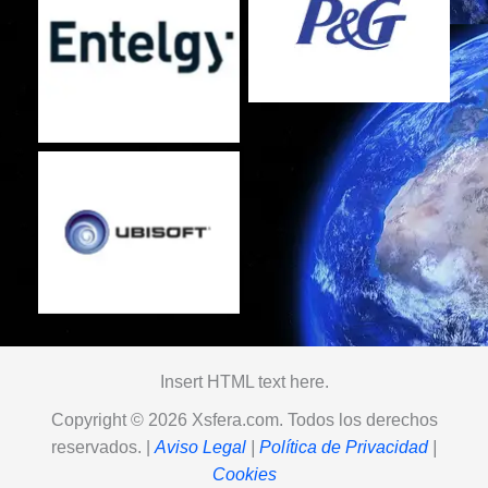
No Caption
No Caption
No Caption
Insert HTML text here.
Copyright © 2026 Xsfera.com. Todos los derechos
reservados. |
Aviso Legal
|
Política de Privacidad
|
Cookies