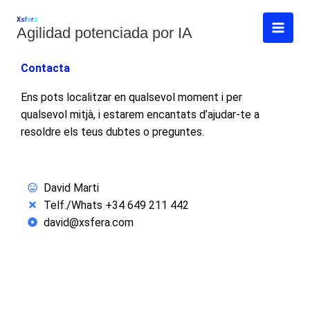
Vés
al
Agilidad potenciada por IA
contingut
Contacta
Ens pots localitzar en qualsevol moment i per
qualsevol mitjà, i estarem encantats d’ajudar-te a
resoldre els teus dubtes o preguntes.
David Marti
Telf./Whats +34 649 211 442
david@xsfera.com