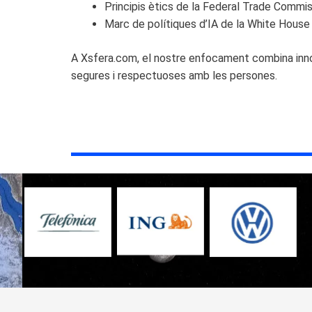
Principis ètics de la Federal Trade Commis
Marc de polítiques d’IA de la White Hous
A Xsfera.com, el nostre enfocament combina innov
segures i respectuoses amb les persones.
No Caption
No Caption
No Caption