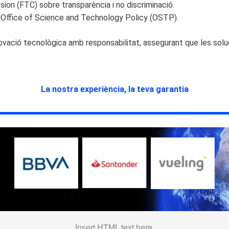
sion (FTC) sobre transparència i no discriminació.
e Office of Science and Technology Policy (OSTP).
ació tecnològica amb responsabilitat, assegurant que les soluc
La nostra experiència, la teva garantia
No Caption
No Caption
No Caption
Insert HTML text here.