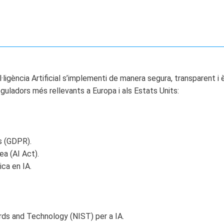
gència Artificial s’implementi de manera segura, transparent i èt
guladors més rellevants a Europa i als Estats Units:
s (GDPR).
a (AI Act).
ica en IA.
ards and Technology (NIST) per a IA.