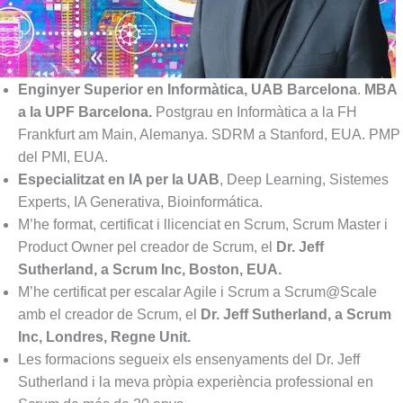
Enginyer Superior en Informàtica, UAB Barcelona
.
MBA
a la UPF Barcelona.
Postgrau en Informàtica a la FH
Frankfurt am Main, Alemanya. SDRM a Stanford, EUA. PMP
del PMI, EUA.
Especialitzat en IA per la UAB
, Deep Learning, Sistemes
Experts, IA Generativa, Bioinformática.
M’he format, certificat i llicenciat en Scrum, Scrum Master i
Product Owner pel creador de Scrum, el
Dr. Jeff
Sutherland, a Scrum Inc, Boston, EUA.
M’he certificat per escalar Agile i Scrum a Scrum@Scale
amb el creador de Scrum, el
Dr. Jeff Sutherland, a Scrum
Inc, Londres, Regne Unit.
Les formacions segueix els ensenyaments del Dr. Jeff
Sutherland i la meva pròpia experiència professional en