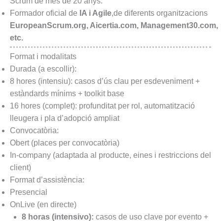
Scrum de més de 20 anys.
Formador oficial de
IA i Agile
,de diferents organitzacions
EuropeanScrum.org, Aicertia.com, Management30.com,
etc.
Format i modalitats
Durada (a escollir):
8 hores (intensiu): casos d’ús clau per esdeveniment +
estàndards mínims + toolkit base
16 hores (complet): profunditat per rol, automatització
lleugera i pla d’adopció ampliat
Convocatòria:
Obert (places per convocatòria)
In-company (adaptada al producte, eines i restriccions del
client)
Format d’assistència:
Presencial
OnLive (en directe)
8 horas (intensivo):
casos de uso clave por evento +