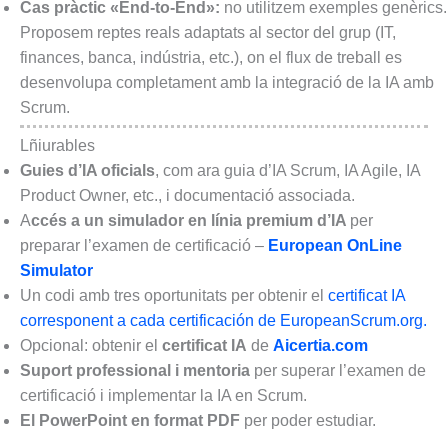
Cas pràctic «End-to-End»:
no utilitzem exemples genèrics.
Proposem reptes reals adaptats al sector del grup (IT,
finances, banca, indústria, etc.), on el flux de treball es
desenvolupa completament amb la integració de la IA amb
Scrum.
Lñiurables
Guies d’IA oficials
, com ara guia d’IA Scrum, IA Agile, IA
Product Owner, etc., i documentació associada.
A
ccés a un simulador en línia premium d’IA
per
preparar l’examen de certificació –
European OnLine
Simulator
Un codi amb tres oportunitats per obtenir el
certificat IA
corresponent a cada certificación de EuropeanScrum.org.
Opcional: obtenir el
certificat IA
de
Aicertia.com
Suport professional i mentoria
per superar l’examen de
certificació i implementar la IA en Scrum.
El PowerPoint en format PDF
per poder estudiar.