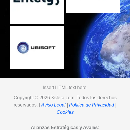
No Caption
Insert HTML text here.
Copyright © 2026 Xsfera.com. Todos los derechos
reservados. |
Aviso Legal
|
Política de Privacidad
|
Cookies
Alianzas Estratégicas y Avales: