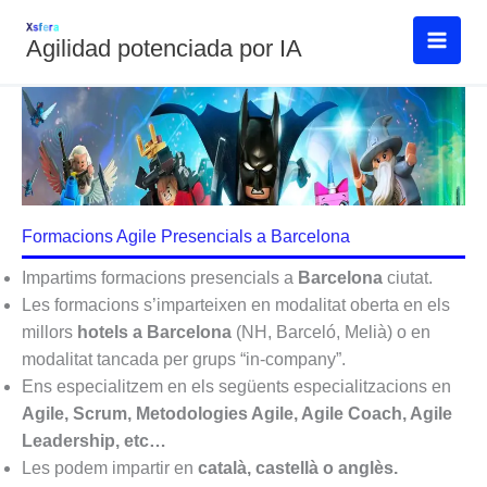
Vés
al
Agilidad potenciada por IA
contingut
Formacions Agile Presencials a Barcelona
Impartims formacions presencials a
Barcelona
ciutat.
Les formacions s’imparteixen en modalitat oberta en els
millors
hotels a Barcelona
(NH, Barceló, Melià) o en
modalitat tancada per grups “in-company”.
Ens especialitzem en els següents especialitzacions en
Agile, Scrum, Metodologies Agile, Agile Coach, Agile
Leadership, etc…
Les podem impartir en
català, castellà o anglès.