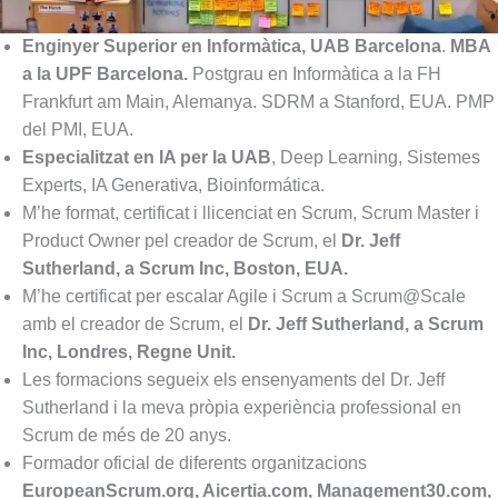
Enginyer Superior en Informàtica, UAB Barcelona
.
MBA
a la UPF Barcelona.
Postgrau en Informàtica a la FH
Frankfurt am Main, Alemanya. SDRM a Stanford, EUA. PMP
del PMI, EUA.
Especialitzat en IA per la UAB
, Deep Learning, Sistemes
Experts, IA Generativa, Bioinformática.
M’he format, certificat i llicenciat en Scrum, Scrum Master i
Product Owner pel creador de Scrum, el
Dr. Jeff
Sutherland, a Scrum Inc, Boston, EUA.
M’he certificat per escalar Agile i Scrum a Scrum@Scale
amb el creador de Scrum, el
Dr. Jeff Sutherland, a Scrum
Inc, Londres, Regne Unit.
Les formacions segueix els ensenyaments del Dr. Jeff
Sutherland i la meva pròpia experiència professional en
Scrum de més de 20 anys.
Formador oficial de diferents organitzacions
EuropeanScrum.org, Aicertia.com, Management30.com,