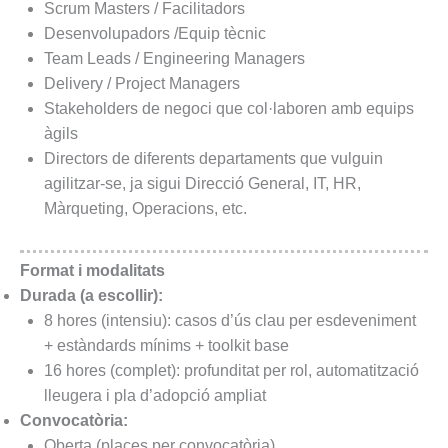
Scrum Masters / Facilitadors
Desenvolupadors /Equip tècnic
Team Leads / Engineering Managers
Delivery / Project Managers
Stakeholders de negoci que col·laboren amb equips
àgils
Directors de diferents departaments que vulguin
agilitzar-se, ja sigui Direcció General, IT, HR,
Màrqueting, Operacions, etc.
Format i modalitats
Durada (a escollir):
8 hores (intensiu): casos d’ús clau per esdeveniment
+ estàndards mínims + toolkit base
16 hores (complet): profunditat per rol, automatització
lleugera i pla d’adopció ampliat
Convocatòria:
Oberta (places per convocatòria)