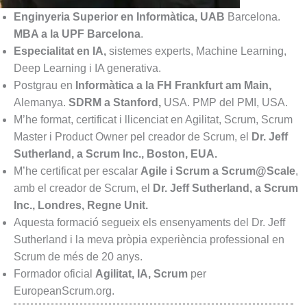
Enginyeria Superior en Informàtica, UAB
Barcelona.
MBA a la UPF Barcelona
.
Especialitat en IA,
sistemes experts, Machine Learning,
Deep Learning i IA generativa.
Postgrau en
Informàtica a la FH Frankfurt am Main,
Alemanya.
SDRM a Stanford,
USA. PMP del PMI, USA.
M’he format, certificat i llicenciat en Agilitat, Scrum, Scrum
Master i Product Owner pel creador de Scrum, el
Dr. Jeff
Sutherland, a Scrum Inc., Boston, EUA.
M’he certificat per escalar
Agile i Scrum a Scrum@Scale
,
amb el creador de Scrum, el
Dr. Jeff Sutherland, a Scrum
Inc., Londres, Regne Unit.
Aquesta formació segueix els ensenyaments del Dr. Jeff
Sutherland i la meva pròpia experiència professional en
Scrum de més de 20 anys.
Formador oficial
Agilitat, IA, Scrum
per
EuropeanScrum.org.